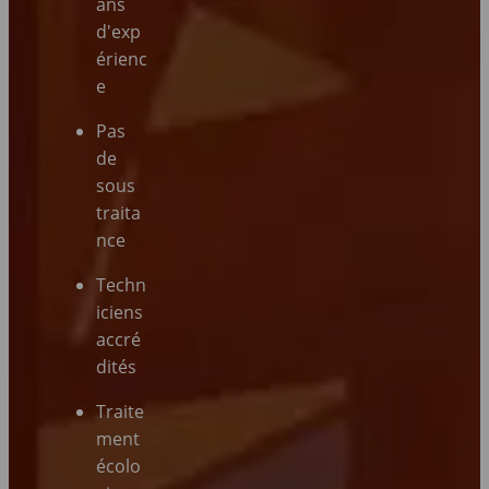
ans
d'exp
érienc
e
Pas
de
sous
traita
nce
Techn
iciens
accré
dités
Traite
ment
écolo