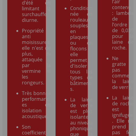
l’air
d’été en
contenu
Condition
limitant la
: lambda
née en
surchauffe
de
rouleaux
diurne.
l’ordre
souples,
de 0,039
Propriété
en
pour la
anti
plaques
laine de
moisissures,
ou en
roche.
elle n'est de
flocons
plus, ni
elle
Ne
attaquée
permet
gratte
par la
d'isoler
pas
vermine ni
tous les
comme
les
types de
la laine
rongeurs.
bâtiment
de verre.
s.
Très bonnes
La laine
performanc
La laine
de roche
es en
de verre
est
isolation
est plus
ignifugée
acoustique.
isolante
. Elle ne
au niveau
prend
Son
phonique
pas feu
coefficient
que la