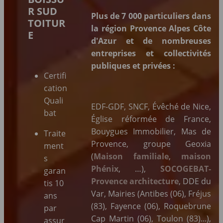
R SUD
Plus de 7 000 particuliers dans
TOITUR
la région Provence Alpes Côte
E
d'Azur et de nombreuses
entreprises et collectivités
publiques et privées :
Certifi
cation
Quali
EDF-GDF, SNCF, Évêché de Nice,
bat
Église réformée de France,
Bouygues Immobilier, Mas de
Traite
Provence, groupe Geoxia
ment
(
Maison familiale
,
maison
s
Phénix
, …),
SOCOGEBAT-
garan
Provence architecture
, DDE du
tis 10
Var, Mairies (Antibes (06), Fréjus
ans
(83), Fayence (06), Roquebrune
par
Cap Martin (06), Toulon (83)...),
assur