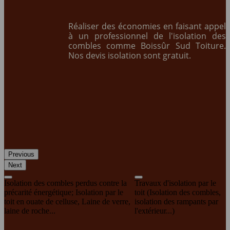
Réaliser des économies en faisant appel
à un professionnel de l'isolation des
combles comme Boissûr Sud Toiture.
Nos devis isolation sont gratuit.
Previous
Next
Isolation des combles perdus contre la
Travaux d'isolation par le
précarité énergétique; Isolation par le
toit (Isolation des combles,
toit en ouate de celluse, Laine de verre,
isolation des rampants par
laine de roche...
l'extérieur...)