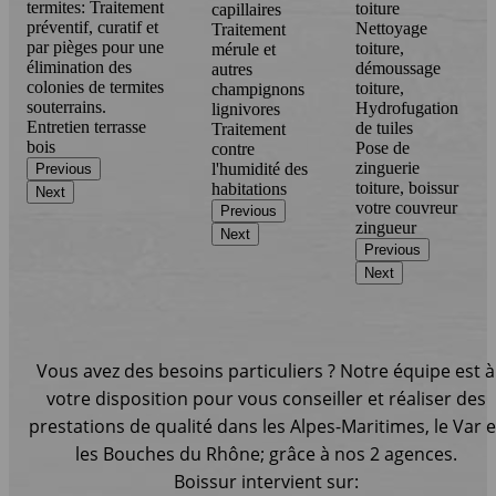
termites: Traitement
toiture
capillaires
préventif, curatif et
Nettoyage
Traitement
par pièges pour une
toiture,
mérule et
élimination des
démoussage
autres
colonies de termites
toiture,
champignons
souterrains.
Hydrofugation
lignivores
Entretien terrasse
de tuiles
Traitement
bois
Pose de
contre
zinguerie
l'humidité des
Previous
toiture, boissur
habitations
Next
votre couvreur
Previous
zingueur
Next
Previous
Next
Vous avez des besoins particuliers ? Notre équipe est à
votre disposition pour vous conseiller et réaliser des
prestations de qualité dans les Alpes-Maritimes, le Var e
les Bouches du Rhône; grâce à nos 2 agences.
Boissur intervient sur: