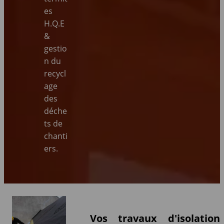
es
H.Q.E
&
gestio
n du
recycl
age
des
déche
ts de
chanti
ers.
Vos travaux d'isolation