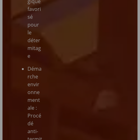
gique
favori
sé
pour
le
déter
mitag
e
Déma
rche
envir
onne
ment
ale :
Procé
dé
anti-
termit