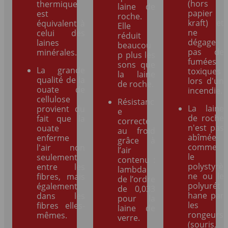
(hors
thermique
laine de
papier
est
roche.
kraft) et
équivalent à
Elle
ne
celui des
réduit
dégage
laines
beaucou
pas de
minérales.
p plus les
fumées
sons que
La grande
toxiques
la laine
qualité de la
lors d'un
de roche.
ouate de
incendie.
cellulose
Résistanc
La laine
provient du
e
de roche
fait que la
correcte
n'est pas
ouate
au froid
abîmée
enferme
grâce à
comme
l'air non
l’air
le
seulement
contenu :
polystyrè
entre les
lambda
ne ou le
fibres, mais
de l’ordre
polyurét
également
de 0,033
hane par
dans les
pour la
les
fibres elles-
laine de
rongeurs
mêmes.
verre.
(souris,