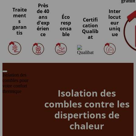
gratuit
Près
Traite
de 40
Inter
ment
ans
Éco
locut
Certifi
s
d'exp
resp
eur
cation
garan
érien
onsa
uniq
Qualib
tis
ce
ble
ue
at
Isolation des
combles pour
votre confort
Isolation des
thermique
combles contre les
dispertions de
chaleur