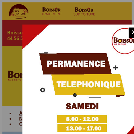
Boissur
-
contact@boissur-traitement.com
-
tél:
04 94
44 56 56
Votre choix pour
04 94
le traitement et la
protection
44 56
de votre bois à
56
Fréjus
Accueil
Nos Traitements
Contact